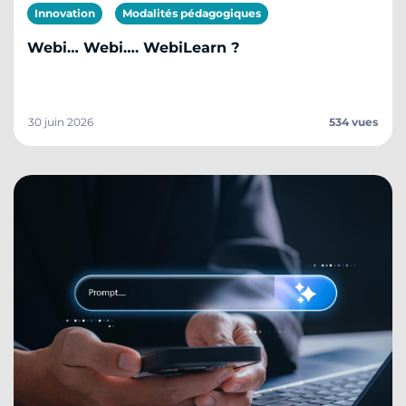
Innovation
Modalités pédagogiques
Webi… Webi…. WebiLearn ?
30 juin 2026
534 vues