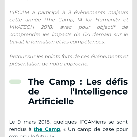
L’IFCAM a participé à 3 évènements majeurs
cette année (The Camp, IA for Humanity et
VIVATECH 2018) avec pour objectif de
comprendre les impacts de l’IA demain sur le
travail, la formation et les compétences.
Retour sur les points forts de ces événements et
présentation de notre approche.
The Camp : Les défis
de l’Intelligence
Artificielle
Le 9 mars 2018, quelques IFCAMiens se sont
rendus à
the Camp
, « Un camp de base pour
explorer le futur ! ».