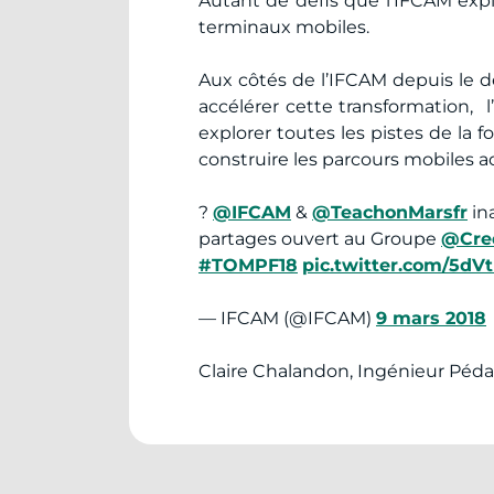
Autant de défis que l’IFCAM exp
terminaux mobiles.
Aux côtés de l’IFCAM depuis le d
accélérer cette transformation, 
explorer toutes les pistes de la 
construire les parcours mobiles 
?
@IFCAM
&
@TeachonMarsfr
in
partages ouvert au Groupe
@Cred
#TOMPF18
pic.twitter.com/5dV
— IFCAM (@IFCAM)
9 mars 2018
Claire Chalandon, Ingénieur Péd