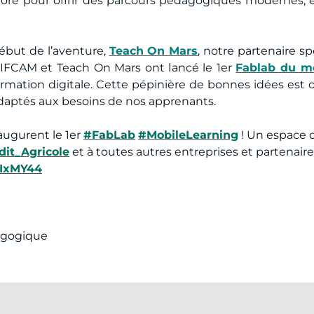
lore pour offrir des parcours pédagogiques modernes, 
ébut de l’aventure,
Teach On Mars
, notre partenaire sp
l’IFCAM et Teach On Mars ont lancé le 1er
Fablab du mo
formation digitale. Cette pépinière de bonnes idées est 
adaptés aux besoins de nos apprenants.
augurent le 1er
#FabLab
#MobileLearning
! Un espace 
it_Agricole
et à toutes autres entreprises et partenair
tIxMY44
agogique