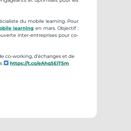
engageants et optimisés pour les
écialiste du mobile learning. Pour
bile learning
en mars. Objectif :
ouverte inter-entreprises pour co-
de co-working, d’échanges et de
es
https://t.co/eAhq5EiT5m