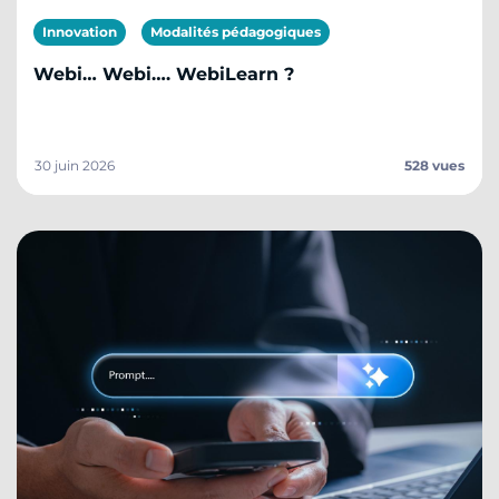
Innovation
Modalités pédagogiques
Webi… Webi…. WebiLearn ?
30 juin 2026
528 vues