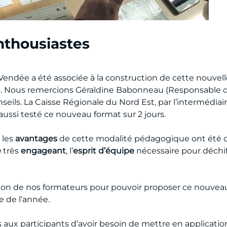
nthousiastes
Vendée a été associée à la construction de cette nouvell
s. Nous remercions Géraldine Babonneau (Responsable d
onseils. La Caisse Régionale du Nord Est, par l’intermédiai
aussi testé ce nouveau format sur 2 jours.
 les
avantages
de cette modalité pédagogique ont été co
e
très
engageant
, l’
esprit d’équipe
nécessaire pour déchif
tion de nos formateurs pour pouvoir proposer ce nouvea
e de l’année.
 aux participants d’avoir besoin de mettre en applicati