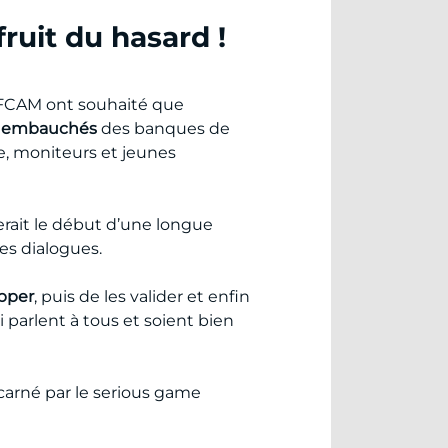
uit du hasard !
l’IFCAM ont souhaité que
x embauchés
des banques de
e, moniteurs et jeunes
serait le début d’une longue
es dialogues.
opper
, puis de les valider et enfin
ui parlent à tous et soient bien
ncarné par le serious game